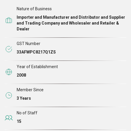
ஆண்டுகளுக்கும் மேலான நிபுணத்துவத்தைக்
Nature of Business
கொண்டிருப்பதோடு மட்டுமல்லாமல், ஆர்சி வென்ச்சர்ஸ்
Importer and Manufacturer and Distributor and Supplier
ஊழியர்களின் விளம்பரதாரர்கள் வாடிக்கையாளர்களுக்கு
and Trading Company and Wholesaler and Retailer &
இருக்கும் எந்தவொரு தேவைகளையும் கையாள மிகவும்
Dealer
தகுதி வாய்ந்தவர்கள் எங்கள் பரந்த அளவிலான
GST Number
வாடிக்கையாளர்களின் தேவைகளைப் பூர்த்தி செய்ய
33AFWPC8217Q1ZS
தயாரிக்கப்பட்ட உத்தரவாதமான, வடிவமைக்கப்பட்ட
தீர்வுகளையும் நாங்கள் வழங்குகிறோம்.
Year of Establishment
2008
Member Since
3 Years
No of Staff
15