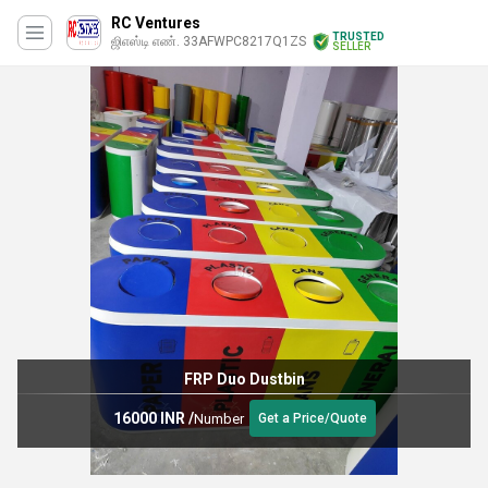
RC Ventures
TRUSTED
ஜிஎஸ்டி எண். 33AFWPC8217Q1ZS
SELLER
FRP Duo Dustbin
16000 INR
/
Number
Get a Price/Quote