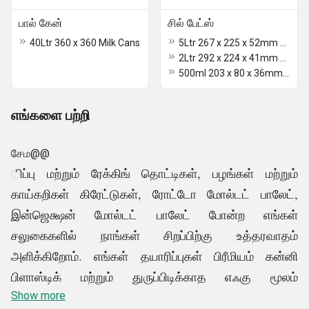
பால் கேன்
சில் பேட்ஸ்
40Ltr 360 x 360 Milk Cans
5Ltr 267 x 225 x 52mm Chill Pads
2Ltr 292 x 224 x 41mm Chill Pads
500ml 203 x 80 x 36mm Chill Pads
எங்களை பற்றி
சேம@@
ிப்பு மற்றும் ரேக்கிங் தொட்டிகள், பழங்கள் மற்றும்
காய்கறிகள் கிரேட்டுகள், ரோட்டோ மோல்டட் பாலேட்,
இன்ஜெக்ஷன் மோல்டட் பாலேட் போன்ற எங்கள்
சலுகைகளில் நாங்கள் சிறப்பிற்கு உத்தரவாதம்
அளிக்கிறோம். எங்கள் தயாரிப்புகள் பிரீமியம் கன்னி
பிளாஸ்டிக் மற்றும் துருப்பிடிக்காத எஃகு மூலம்
தயாரிக்கப்படுகின்றன. இந்தத் துறையில் 20
Show more