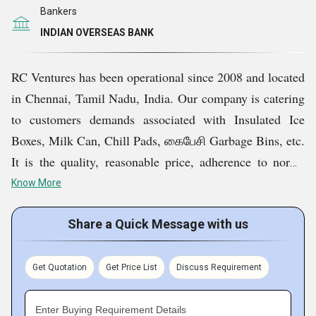
Bankers
INDIAN OVERSEAS BANK
RC Ventures has been operational since 2008 and located
in Chennai, Tamil Nadu, India. Our company is catering
to customers demands associated with Insulated Ice
Boxes, Milk Can, Chill Pads, கைபேசி Garbage Bins, etc.
It is the quality, reasonable price, adherence to norms
and customer-centric policies that have enabled our
Know More
company to stand out in the market and come so far.
Share a Quick Message with us
Key Facts of RC Ventures:
Get Quotation
Get Price List
Discuss Requirement
Enter Buying Requirement Details